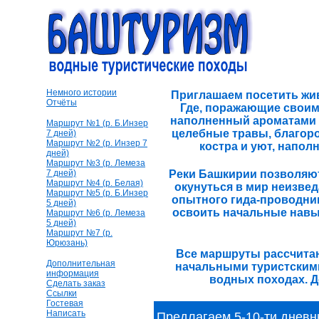
Немного истории
Приглашаем посетить жи
Отчёты
Где, поражающие своим
наполненный ароматами х
Маршрут №1 (р. Б.Инзер
целебные травы, благоро
7 дней)
Маршрут №2 (р. Инзер 7
костра и уют, напол
дней)
Маршрут №3 (р. Лемеза
7 дней)
Реки Башкирии позволяют
Маршрут №4 (р. Белая)
окунуться в мир неизве
Маршрут №5 (р. Б.Инзер
опытного гида-проводник
5 дней)
освоить начальные навы
Маршрут №6 (р. Лемеза
5 дней)
Маршрут №7 (р.
Юрюзань)
Все маршруты рассчита
Дополнительная
начальными туристскими
информация
водных походах. Д
Сделать заказ
Ссылки
Гостевая
Написать
Предлагаем 5-10-ти днев