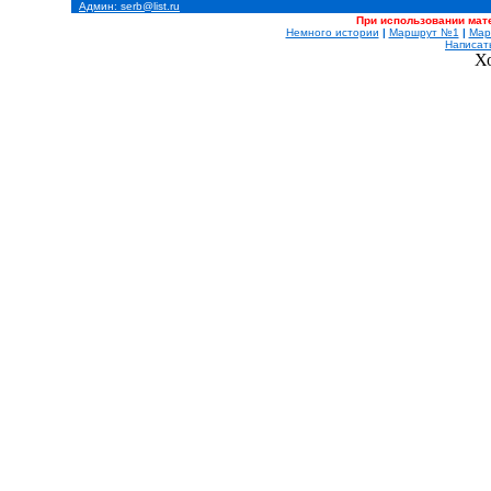
Админ: serb@list.ru
При использовании мат
Немного истории
|
Маршрут №1
|
Мар
Написат
Х